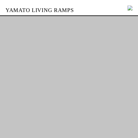
YAMATO LIVING RAMPS
PORTFOLIO
SKATEPARKS
SKATEPARKS:
Orte mit Mehrwert
YAMATO
und glücklichen NutzerInnen
KONTAKT
SHOP
ENGLISH